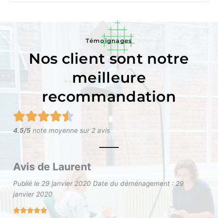
Témoignages
Nos client sont notre
meilleure
recommandation
N





o
4.5/5
note moyenne sur 2 avis
t
é
4
Avis de Laurent
.
5
Publié le 29 janvier 2020 Date du déménagement : 29
s
janvier 2020
u
r




