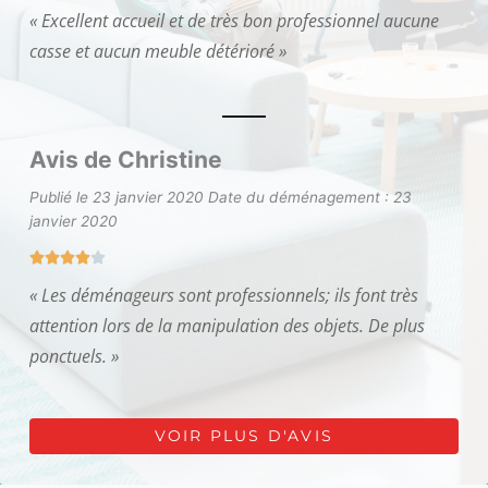
N
5
« Excellent accueil et de très bon professionnel aucune
o
casse et aucun meuble détérioré »
t
é
5
s
u
Avis de Christine
r
Publié le 23 janvier 2020
5
Date du déménagement : 23
janvier 2020





N
« Les déménageurs sont professionnels; ils font très
o
attention lors de la manipulation des objets. De plus
t
é
ponctuels. »
4
s
u
VOIR PLUS D'AVIS
r
5