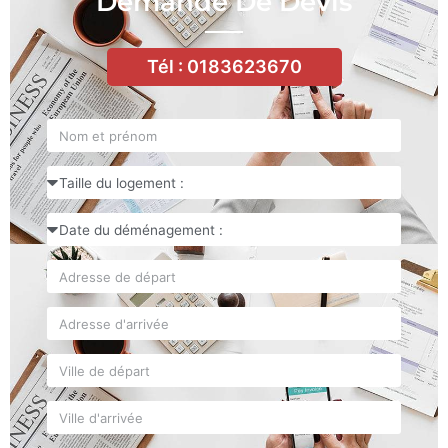
Demande De Devis
Tél : 0183623670
Nom
Taille
du
logement
Date
du
déménagement
Adresse
de
départ
Adresse
d'arrivée
Ville
de
départ
Ville
d'arrivée